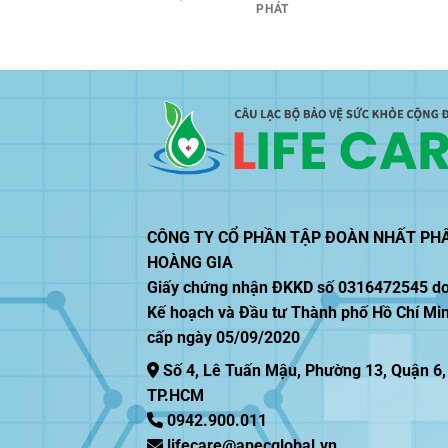
PHÁT
CÔNG TY CỔ PHẦN TẬP ĐOÀN NHẤT PH
HOÀNG GIA
Giấy chứng nhận ĐKKD số 0316472545 d
Kế hoạch và Đầu tư Thành phố Hồ Chí Mi
cấp ngày 05/09/2020
Số 4, Lê Tuấn Mậu, Phường 13, Quận 6,
TP.HCM
0942.900.011
lifecare@apecglobal.vn