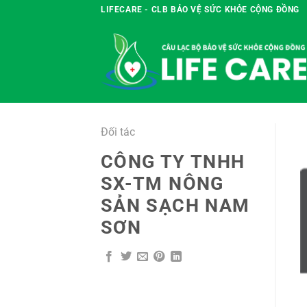
Chuyển
LIFECARE - CLB BẢO VỆ SỨC KHỎE CỘNG ĐỒNG
đến
nội
dung
Đối tác
CÔNG TY TNHH
SX-TM NÔNG
SẢN SẠCH NAM
SƠN