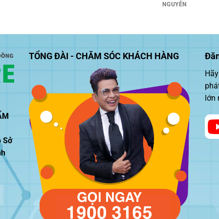
NGUYÊN
TỔNG ĐÀI - CHĂM SÓC KHÁCH HÀNG
Đăn
Hãy 
phá
lớn
ẨM
o Sở
nh