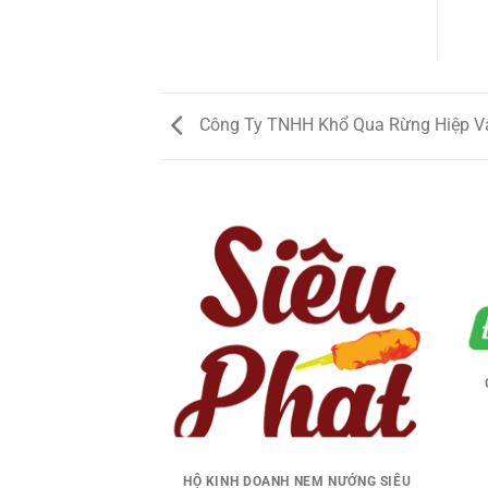
Công Ty TNHH Khổ Qua Rừng Hiệp V
NHH CHEER UP
HỘ KINH DOANH NEM NƯỚNG SIÊU