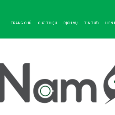
TRANG CHỦ
GIỚI THIỆU
DỊCH VỤ
TIN TỨC
LIÊN 