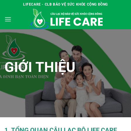
Chuyển
LIFECARE - CLB BẢO VỆ SỨC KHỎE CỘNG ĐỒNG
đến
nội
dung
GIỚI THIỆU
1. TỔNG QUAN CÂU LẠC BỘ LIFE CARE