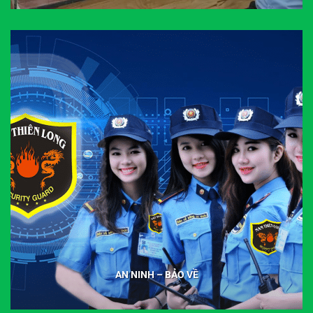
AN NINH – BẢO VỀ