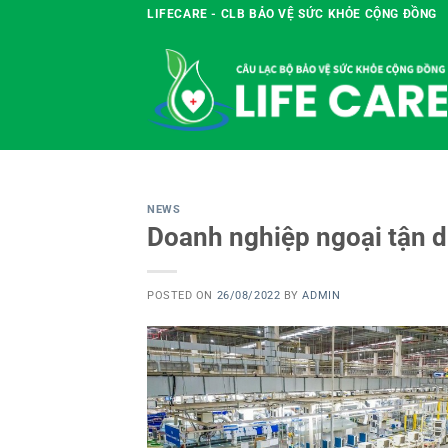
Skip
LIFECARE - CLB BẢO VỆ SỨC KHỎE CỘNG ĐỒNG
to
content
NEWS
Doanh nghiệp ngoại tận dụ
POSTED ON
26/08/2022
BY
ADMIN