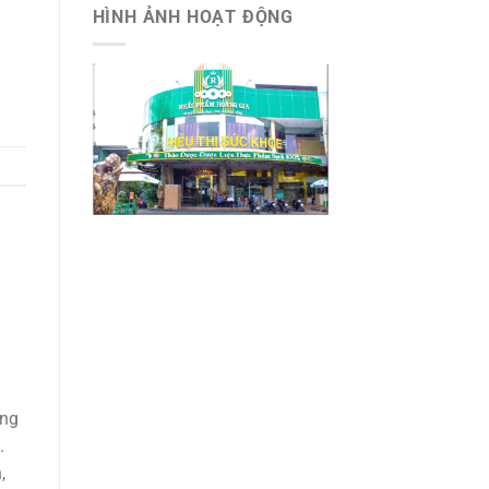
vệ
HÌNH ẢNH HOẠT ĐỘNG
–
Vệ
Sĩ
chuyên
nghiệp
ũng
.
,