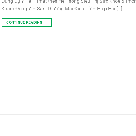
Dụng Cụ Y Tế – Phát triển Hệ Thống Siêu Thị Sức Khỏe & Phò
Khám Đông Y – Sàn Thương Mai Điện Tử – Hiệp Hội […]
CONTINUE READING
→