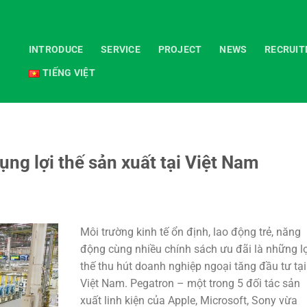
INTRODUCE
SERVICE
PROJECT
NEWS
RECRUI
TIẾNG VIỆT
ng lợi thế sản xuất tại Việt Nam
Môi trường kinh tế ổn định, lao động trẻ, năng
động cùng nhiều chính sách ưu đãi là những lợ
thế thu hút doanh nghiệp ngoại tăng đầu tư tại
Việt Nam. Pegatron – một trong 5 đối tác sản
xuất linh kiện của Apple, Microsoft, Sony vừa