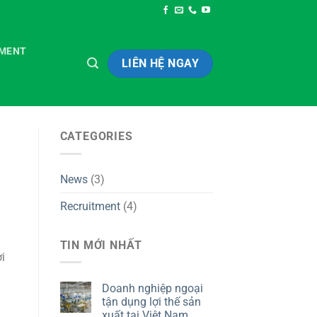
TMENT
LIÊN HỆ NGAY
CATEGORIES
News
(3)
Recruitment
(4)
TIN MỚI NHẤT
i
Doanh nghiệp ngoại
tận dụng lợi thế sản
xuất tại Việt Nam