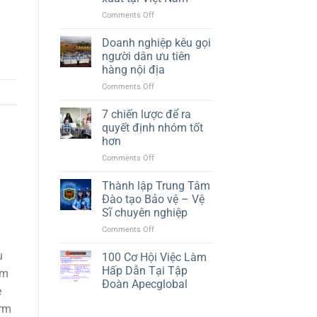
on
Comments Off
Doanh
nghiệp
Doanh nghiệp kêu gọi
ngoại
người dân ưu tiên
tận
hàng nội địa
dụng
on
Comments Off
lợi
Doanh
thế
nghiệp
sản
7 chiến lược để ra
kêu
xuất
quyết định nhóm tốt
gọi
tại
hơn
người
Việt
on
Comments Off
dân
Nam
7
ưu
chiến
tiên
Thành lập Trung Tâm
lược
hàng
Đào tạo Bảo vệ – Vệ
để
nội
Sĩ chuyên nghiệp
ra
địa
on
Comments Off
quyết
Thành
định
lập
nhóm
u
100 Cơ Hội Việc Làm
Trung
tốt
Hấp Dẫn Tại Tập
ôm
Tâm
hơn
Đoàn Apecglobal
Đào
e
tạo
irm
Bảo