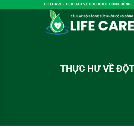
Chuyển
LIFECARE - CLB BẢO VỆ SỨC KHỎE CỘNG ĐỒNG
đến
nội
dung
THỰC HƯ VỀ ĐỘ