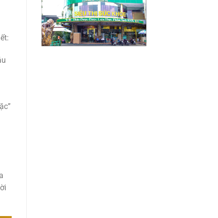
ết:
áu
ặc”
h
a
ời