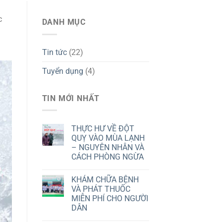
c
DANH MỤC
Tin tức
(22)
Tuyển dụng
(4)
TIN MỚI NHẤT
THỰC HƯ VỀ ĐỘT
QUỴ VÀO MÙA LẠNH
– NGUYÊN NHÂN VÀ
CÁCH PHÒNG NGỪA
KHÁM CHỮA BỆNH
VÀ PHÁT THUỐC
MIỄN PHÍ CHO NGƯỜI
DÂN