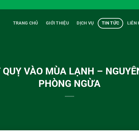
TRANG CHỦ
GIỚI THIỆU
DỊCH VỤ
TIN TỨC
LIÊN 
T QUỴ VÀO MÙA LẠNH – NGUYÊ
PHÒNG NGỪA