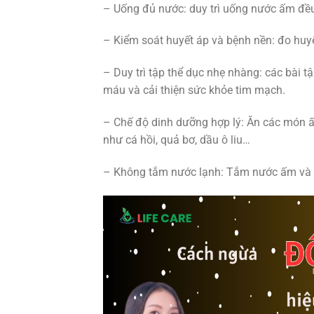
– Uống đủ nước: duy trì uống nước ấm đều
– Kiểm soát huyết áp và bệnh nền: đo huy
– Duy trì tập thể dục nhẹ nhàng: các bài 
máu và cải thiện sức khỏe tim mạch.
– Chế độ dinh dưỡng hợp lý: Ăn các món 
như cá hồi, quả bơ, dầu ô liu…
– Không tắm nước lạnh: Tắm nước ấm và t