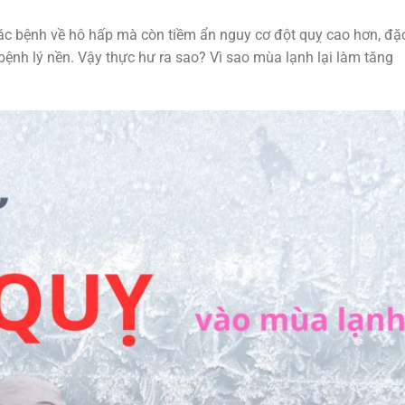
ác bệnh về hô hấp mà còn tiềm ẩn nguy cơ đột quỵ cao hơn, đặ
bệnh lý nền. Vậy thực hư ra sao? Vì sao mùa lạnh lại làm tăng