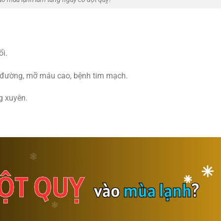
ổi.
ểu đường, mỡ máu cao, bệnh tim mạch.
g xuyên.