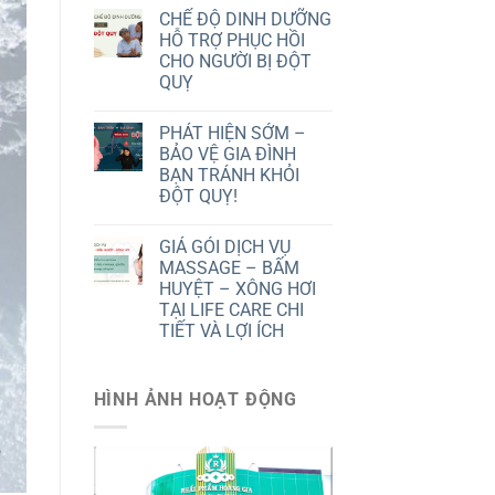
CHẾ ĐỘ DINH DƯỠNG
HỖ TRỢ PHỤC HỒI
CHO NGƯỜI BỊ ĐỘT
QUỴ
PHÁT HIỆN SỚM –
BẢO VỆ GIA ĐÌNH
BẠN TRÁNH KHỎI
ĐỘT QUỴ!
GIÁ GÓI DỊCH VỤ
MASSAGE – BẤM
HUYỆT – XÔNG HƠI
TẠI LIFE CARE CHI
TIẾT VÀ LỢI ÍCH
HÌNH ẢNH HOẠT ĐỘNG