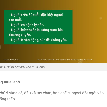
h: Ai dễ bị đột quỵ vào mùa lạnh
ng mùa lạnh
chú ý vùng cổ, đầu và tay chân, hạn chế ra ngoài đột ngột vào
ống thấp.