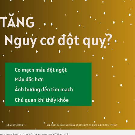
ao mùa lạnh làm tăng nguy cơ đột quỵ?