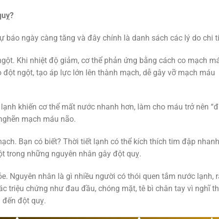
quỵ?
 báo ngày càng tăng và đây chính là danh sách các lý do chi ti
gột. Khi nhiệt độ giảm, cơ thể phản ứng bằng cách co mạch m
 đột ngột, tạo áp lực lớn lên thành mạch, dễ gây vỡ mạch máu
i lạnh khiến cơ thể mất nước nhanh hơn, làm cho máu trở nên “đ
c nghẽn mạch máu não.
h. Bạn có biết? Thời tiết lạnh có thể kích thích tim đập nhan
một trong những nguyên nhân gây đột quỵ.
e. Nguyên nhân là gì nhiều người có thói quen tắm nước lạnh, r
ác triệu chứng như đau đầu, chóng mặt, tê bì chân tay vì nghĩ th
n đến đột quỵ.