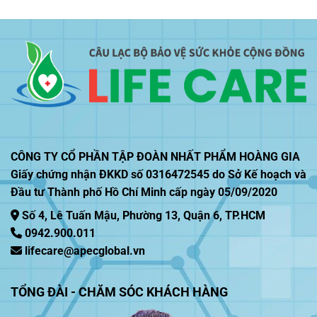
CÔNG TY CỔ PHẦN TẬP ĐOÀN NHẤT PHẨM HOÀNG GIA
Giấy chứng nhận ĐKKD số 0316472545 do Sở Kế hoạch và
Đầu tư Thành phố Hồ Chí Minh cấp ngày 05/09/2020
Số 4, Lê Tuấn Mậu, Phường 13, Quận 6, TP.HCM
0942.900.011
lifecare@apecglobal.vn
TỔNG ĐÀI - CHĂM SÓC KHÁCH HÀNG