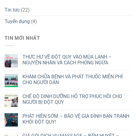
Tin tức
(22)
Tuyển dụng
(4)
TIN MỚI NHẤT
THỰC HƯ VỀ ĐỘT QUỴ VÀO MÙA LẠNH –
NGUYÊN NHÂN VÀ CÁCH PHÒNG NGỪA
KHÁM CHỮA BỆNH VÀ PHÁT THUỐC MIỄN PHÍ
CHO NGƯỜI DÂN
CHẾ ĐỘ DINH DƯỠNG HỖ TRỢ PHỤC HỒI CHO
NGƯỜI BỊ ĐỘT QUỴ
PHÁT HIỆN SỚM – BẢO VỆ GIA ĐÌNH BẠN TRÁNH
KHỎI ĐỘT QUỴ!
GIÁ GÓI DỊCH VỤ MASSAGE – BẤM HUYỆT –