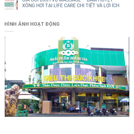
XÔNG HƠI TẠI LIFE CARE CHI TIẾT VÀ LỢI ÍCH
HÌNH ẢNH HOẠT ĐỘNG