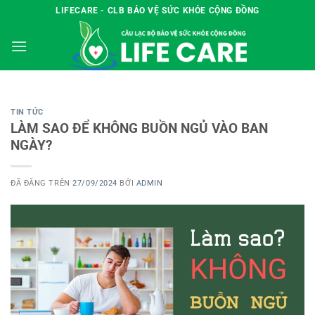
Chuyển
LIFECARE - CLB BẢO VỆ SỨC KHỎE CỘNG ĐỒNG
đến
nội
dung
TIN TỨC
LÀM SAO ĐỂ KHÔNG BUỒN NGỦ VÀO BAN
NGÀY?
ĐÃ ĐĂNG TRÊN
27/09/2024
BỞI
ADMIN