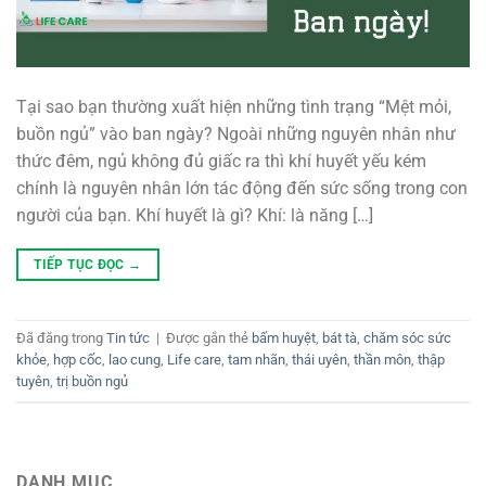
Tại sao bạn thường xuất hiện những tình trạng “Mệt mỏi,
buồn ngủ” vào ban ngày? Ngoài những nguyên nhân như
thức đêm, ngủ không đủ giấc ra thì khí huyết yếu kém
chính là nguyên nhân lớn tác động đến sức sống trong con
người của bạn. Khí huyết là gì? Khí: là năng […]
TIẾP TỤC ĐỌC
→
Đã đăng trong
Tin tức
|
Được gắn thẻ
bấm huyệt
,
bát tà
,
chăm sóc sức
khỏe
,
hợp cốc
,
lao cung
,
Life care
,
tam nhãn
,
thái uyên
,
thần môn
,
thập
tuyên
,
trị buồn ngủ
DANH MỤC