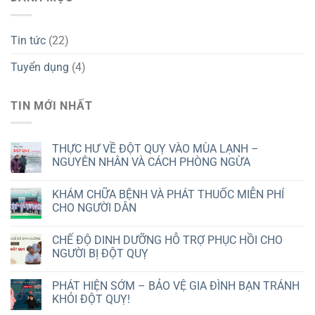
Tin tức
(22)
Tuyển dụng
(4)
TIN MỚI NHẤT
THỰC HƯ VỀ ĐỘT QUỴ VÀO MÙA LẠNH –
NGUYÊN NHÂN VÀ CÁCH PHÒNG NGỪA
KHÁM CHỮA BỆNH VÀ PHÁT THUỐC MIỄN PHÍ
CHO NGƯỜI DÂN
CHẾ ĐỘ DINH DƯỠNG HỖ TRỢ PHỤC HỒI CHO
NGƯỜI BỊ ĐỘT QUỴ
PHÁT HIỆN SỚM – BẢO VỆ GIA ĐÌNH BẠN TRÁNH
KHỎI ĐỘT QUỴ!