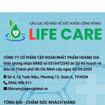
CÔNG TY CỔ PHẦN TẬP ĐOÀN NHẤT PHẨM HOÀNG GIA
Giấy chứng nhận ĐKKD số 0316472545 do Sở Kế hoạch và
Đầu tư Thành phố Hồ Chí Minh cấp ngày 05/09/2020
Số 4, Lê Tuấn Mậu, Phường 13, Quận 6, TP.HCM
0942.900.011
lifecare@apecglobal.vn
TỔNG ĐÀI - CHĂM SÓC KHÁCH HÀNG