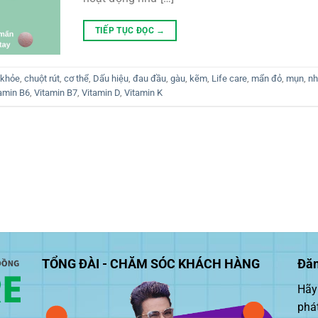
TIẾP TỤC ĐỌC
→
 khỏe
,
chuột rút
,
cơ thể
,
Dấu hiệu
,
đau đầu
,
gàu
,
kẽm
,
Life care
,
mẩn đỏ
,
mụn
,
nh
amin B6
,
Vitamin B7
,
Vitamin D
,
Vitamin K
TỔNG ĐÀI - CHĂM SÓC KHÁCH HÀNG
Đăn
Hãy 
phá