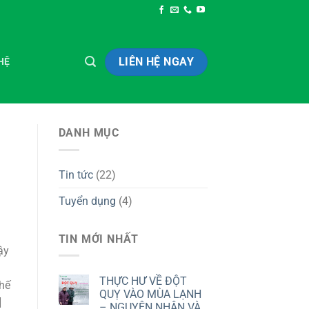
LIÊN HỆ NGAY
HỆ
DANH MỤC
Tin tức
(22)
Tuyển dụng
(4)
TIN MỚI NHẤT
ậy
ễ
THỰC HƯ VỀ ĐỘT
thế
QUỴ VÀO MÙA LẠNH
]
– NGUYÊN NHÂN VÀ