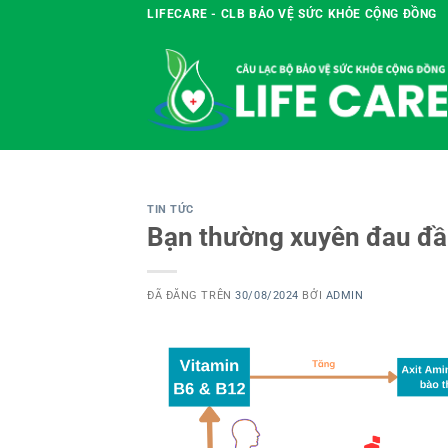
Chuyển
LIFECARE - CLB BẢO VỆ SỨC KHỎE CỘNG ĐỒNG
đến
nội
dung
TIN TỨC
Bạn thường xuyên đau đầu
ĐÃ ĐĂNG TRÊN
30/08/2024
BỞI
ADMIN