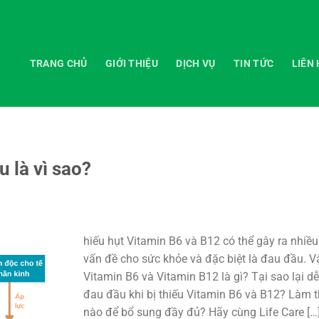
TRANG CHỦ
GIỚI THIỆU
DỊCH VỤ
TIN TỨC
LIÊN 
 là vì sao?
hiếu hụt Vitamin B6 và B12 có thể gây ra nhiều
vấn đề cho sức khỏe và đặc biệt là đau đầu. V
Vitamin B6 và Vitamin B12 là gì? Tại sao lại d
đau đầu khi bị thiếu Vitamin B6 và B12? Làm 
nào để bổ sung đầy đủ? Hãy cùng Life Care […