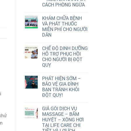
CÁCH PHÒNG NGỪA
KHÁM CHỮA BỆNH
VÀ PHÁT THUỐC
MIỄN PHÍ CHO NGƯỜI
DÂN
CHẾ ĐỘ DINH DƯỠNG
HỖ TRỢ PHỤC HỒI
CHO NGƯỜI BỊ ĐỘT
QUỴ
PHÁT HIỆN SỚM –
BẢO VỆ GIA ĐÌNH
BẠN TRÁNH KHỎI
i
ĐỘT QUỴ!
GIÁ GÓI DỊCH VỤ
MASSAGE – BẤM
 khử
HUYỆT – XÔNG HƠI
in
TẠI LIFE CARE CHI
TIẾT VÀ LỢI ÍCH